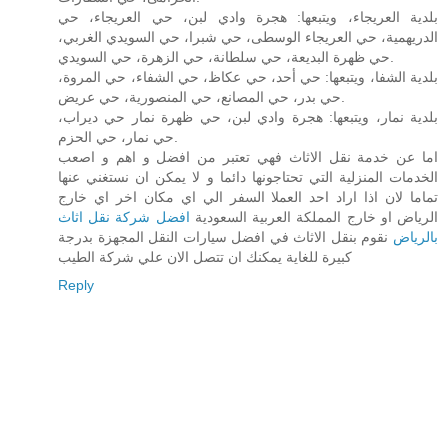
بلدية العريجاء، ويتبعها: هجرة وادي لبن، حي العريجاء، حي
الدريهمية، حي العريجاء الوسطى، حي شبرا، حي السويدي الغربي،
حي ظهرة البديعة، حي سلطانة، حي الزهرة، حي السويدي.
بلدية الشفا، ويتبعها: حي أحد، حي عكاظ، حي الشفاء، حي المروة،
حي بدر، حي المصانع، حي المنصورية، حي عريض.
بلدية نمار، ويتبعها: هجرة وادي لبن، حي ظهرة نمار حي ديراب،
حي نمار، حي الحزم.
اما عن خدمة نقل الاثاث فهي تعتبر من افضل و اهم و اصعب
الخدمات المنزلية التي تحتاجونها دائما و لا يمكن ان نستغني عنها
تماما لان اذا اراد احد العملا السفر الي اي مكان اخر اي خارج
الرياض او خارج المملكة العربية السعودية
افضل شركة نقل اثاث
بالرياض
نقوم بنقل الاثاث في افضل سيارات النقل المجهزة بدرجة
كبيرة للغاية يمكنك ان تتصل الان علي شركة الطيب
Reply