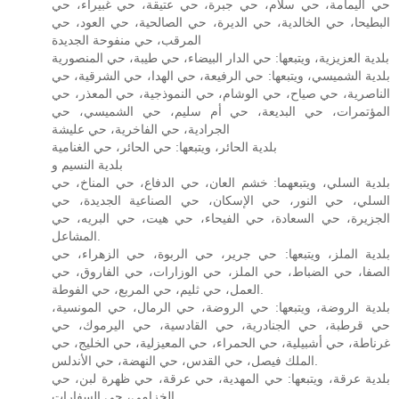
حي اليمامة، حي سلام، حي جبرة، حي عتيقة، حي غبيراء، حي
البطيحا، حي الخالدية، حي الديرة، حي الصالحية، حي العود، حي
المرقب، حي منفوحة الجديدة
بلدية العزيزية، ويتبعها: حي الدار البيضاء، حي طيبة، حي المنصورية
بلدية الشميسي، ويتبعها: حي الرفيعة، حي الهدا، حي الشرقية، حي
الناصرية، حي صياح، حي الوشام، حي النموذجية، حي المعذر، حي
المؤتمرات، حي البديعة، حي أم سليم، حي الشميسي، حي
الجرادية، حي الفاخرية، حي عليشة
بلدية الحائر، ويتبعها: حي الحائر، حي الغنامية
بلدية النسيم و
بلدية السلي، ويتبعهما: خشم العان، حي الدفاع، حي المناخ، حي
السلي، حي النور، حي الإسكان، حي الصناعية الجديدة، حي
الجزيرة، حي السعادة، حي الفيحاء، حي هيت، حي البريه، حي
المشاعل.
بلدية الملز، ويتبعها: حي جرير، حي الربوة، حي الزهراء، حي
الصفا، حي الضباط، حي الملز، حي الوزارات، حي الفاروق، حي
العمل، حي ثليم، حي المربع، حي الفوطة.
بلدية الروضة، ويتبعها: حي الروضة، حي الرمال، حي المونسية،
حي قرطبة، حي الجنادرية، حي القادسية، حي اليرموك، حي
غرناطة، حي أشبيلية، حي الحمراء، حي المعيزلية، حي الخليج، حي
الملك فيصل، حي القدس، حي النهضة، حي الأندلس.
بلدية عرقة، ويتبعها: حي المهدية، حي عرقة، حي ظهرة لبن، حي
الخزامى، حي السفارات.