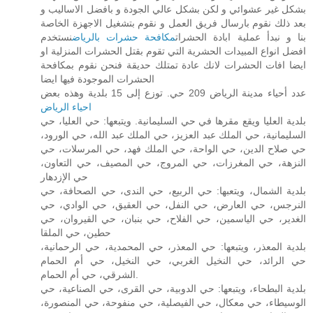
بشكل غير عشوائي و لكن بشكل عالي الجودة و بافضل الاساليب و
بعد ذلك نقوم بارسال فريق العمل و نقوم بتشغيل الاجهزة الخاصة
بنا و نبدأ عملية ابادة الحشرات
مكافحة حشرات بالرياض
نستخدم
افضل انواع المبيدات الحشرية التي تقوم بقتل الحشرات المنزلية او
ايضا افات الحشرات لانك عادة تمتلك حديقة فنحن نقوم بمكافحة
الحشرات الموجودة فيها ايضا
عدد أحياء مدينة الرياض 209 حي. توزع إلى 15 بلدية وهذه بعض
احياء الرياض
بلدية العليا ويقع مقرها في حي السليمانية. ويتبعها: حي العليا، حي
السليمانية، حي الملك عبد العزيز، حي الملك عبد الله، حي الورود،
حي صلاح الدين، حي الواحة، حي الملك فهد، حي المرسلات، حي
النزهة، حي المغرزات، حي المروج، حي المصيف، حي التعاون،
حي الإزدهار
بلدية الشمال، ويتعبها: حي الربيع، حي الندى، حي الصحافة، حي
النرجس، حي العارض، حي النفل، حي العقيق، حي الوادي، حي
الغدير، حي الياسمين، حي الفلاح، حي بنبان، حي القيروان، حي
حطين، حي الملقا
بلدية المعذر، ويتبعها: حي المعذر، حي المحمدية، حي الرحمانية،
حي الرائد، حي النخيل الغربي، حي النخيل، حي أم الحمام
الشرقي، حي أم الحمام.
بلدية البطحاء، ويتبعها: حي الدوبية، حي القرى، حي الصناعية، حي
الوسيطاء، حي معكال، حي الفيصلية، حي منفوحة، حي المنصورة،